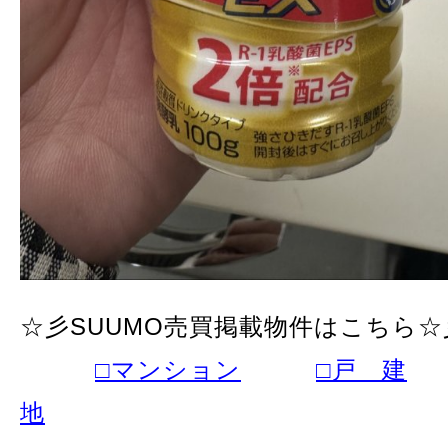
☆彡SUUMO売買掲載物件はこちら☆
□マンション
□戸 建
地