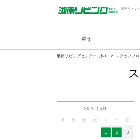
湘南リビン
買う
湘南リビングセンター（株）
>
スタッフブロ
ス
2026年5月
月
火
水
木
金
土
日
1
2
3