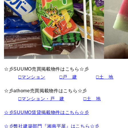
☆彡SUUMO売買掲載物件はこちら☆彡
□マンション
□戸 建
□土 地
☆彡athome売買掲載物件はこちら☆彡
□マンション・戸 建
□土 地
☆彡SUUMO賃貸掲載物件はこちら☆彡
☆彡弊社建築部門『湘南平屋』はこちら☆彡