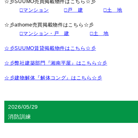
☆彡SUUMO売買掲載物件はこちら☆彡
□マンション
□戸 建
□土 地
☆彡athome売買掲載物件はこちら☆彡
□マンション・戸 建
□土 地
☆彡SUUMO賃貸掲載物件はこちら☆彡
☆彡弊社建築部門『湘南平屋』はこちら☆彡
☆彡建物解体『解体コング』はこちら☆彡
2026/05/29
消防訓練