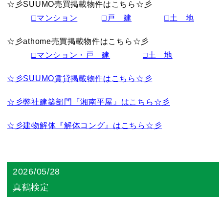
☆彡SUUMO売買掲載物件はこちら☆彡
□マンション
□戸 建
□土 地
☆彡athome売買掲載物件はこちら☆彡
□マンション・戸 建
□土 地
☆彡SUUMO賃貸掲載物件はこちら☆彡
☆彡弊社建築部門『湘南平屋』はこちら☆彡
☆彡建物解体『解体コング』はこちら☆彡
2026/05/28
真鶴検定