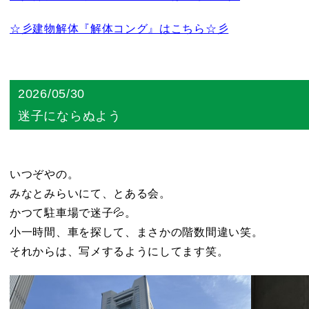
☆彡建物解体『解体コング』はこちら☆彡
2026/05/30
迷子にならぬよう
いつぞやの。
みなとみらいにて、とある会。
かつて駐車場で迷子💦。
小一時間、車を探して、まさかの階数間違い笑。
それからは、写メするようにしてます笑。