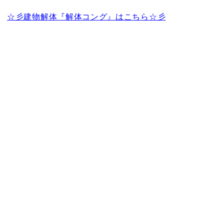
☆彡建物解体『解体コング』はこちら☆彡