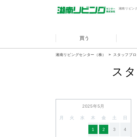
湘南リビン
買う
湘南リビングセンター（株）
>
スタッフブロ
スタ
2025年5月
月
火
水
木
金
土
日
1
2
3
4