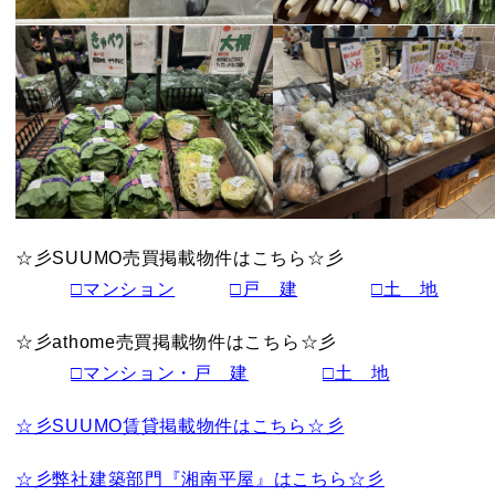
☆彡SUUMO売買掲載物件はこちら☆彡
□マンション
□戸 建
□土 地
☆彡athome売買掲載物件はこちら☆彡
□マンション・戸 建
□土 地
☆彡SUUMO賃貸掲載物件はこちら☆彡
☆彡弊社建築部門『湘南平屋』はこちら☆彡